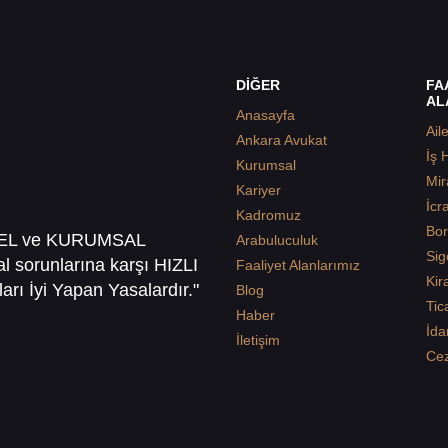
DİĞER
FA
AL
Anasayfa
Ail
Ankara Avukat
İş 
Kurumsal
Mir
Kariyer
İcr
Kadromuz
Bor
SEL ve KURUMSAL
Arabuluculuk
Sig
sal sorunlarına karşı HIZLI
Faaliyet Alanlarımız
Kir
arı İyi Yapan Yasalardır."
Blog
Tic
Haber
İda
İletişim
Ce