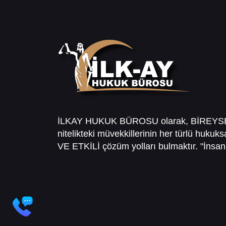
İLKAY HUKUK BÜROSU olarak, BİREY
nitelikteki müvekkillerinin her türlü hukuk
VE ETKİLİ çözüm yolları bulmaktır. "İnsanl