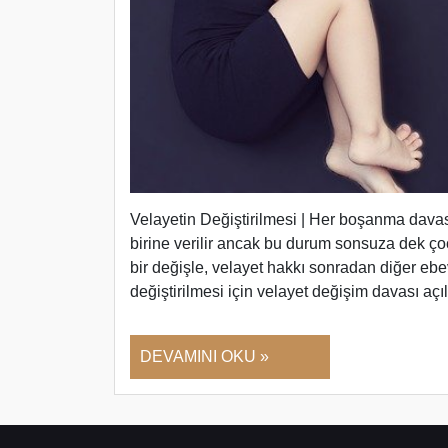
Velayetin Değiştirilmesi | Her boşanma dav
birine verilir ancak bu durum sonsuza dek ç
bir değişle, velayet hakkı sonradan diğer ebev
değiştirilmesi için velayet değişim davası aç
DEVAMINI OKU »