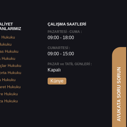
ALİYET
ÇALIŞMA SAATLERİ
ANLARIMIZ
PAZARTESİ - CUMA :
e Hukuku
09:00 - 18:00
Hukuku
CUMARTESİ :
as Hukuku
09:00 - 15:00
a Hukuku
PAZAR ve TATİL GÜNLERİ :
çlar Hukuku
AVUKATA SORU SORUN
Kapalı
orta Hukuku
a Hukuku
Künye
aret Hukuku
re Hukuku
za Hukuku