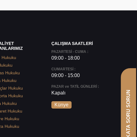
ALİYET
ÇALIŞMA SAATLERİ
ANLARIMIZ
PAZARTESİ - CUMA :
e Hukuku
09:00 - 18:00
Hukuku
CUMARTESİ :
as Hukuku
09:00 - 15:00
a Hukuku
PAZAR ve TATİL GÜNLERİ :
çlar Hukuku
AVUKATA SORU SORUN
Kapalı
orta Hukuku
a Hukuku
Künye
aret Hukuku
re Hukuku
za Hukuku