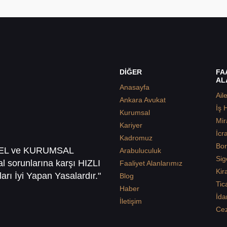
DİĞER
FA
AL
Anasayfa
Ail
Ankara Avukat
İş 
Kurumsal
Mir
Kariyer
İcr
Kadromuz
Bor
SEL ve KURUMSAL
Arabuluculuk
Sig
sal sorunlarına karşı HIZLI
Faaliyet Alanlarımız
Kir
arı İyi Yapan Yasalardır."
Blog
Tic
Haber
İda
İletişim
Ce