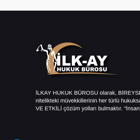
İLKAY HUKUK BÜROSU olarak, BİREY
nitelikteki müvekkillerinin her türlü hukuk
VE ETKİLİ çözüm yolları bulmaktır. "İnsanl