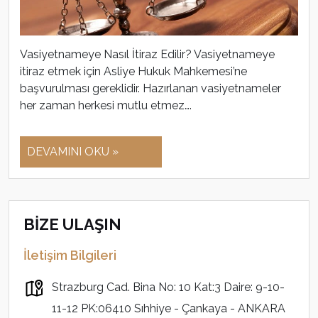
Vasiyetnameye Nasıl İtiraz Edilir? Vasiyetnameye
itiraz etmek için Asliye Hukuk Mahkemesi’ne
başvurulması gereklidir. Hazırlanan vasiyetnameler
her zaman herkesi mutlu etmez….
DEVAMINI OKU »
BİZE ULAŞIN
İletişim Bilgileri
Strazburg Cad. Bina No: 10 Kat:3 Daire: 9-10-
11-12 PK:06410 Sıhhiye - Çankaya - ANKARA