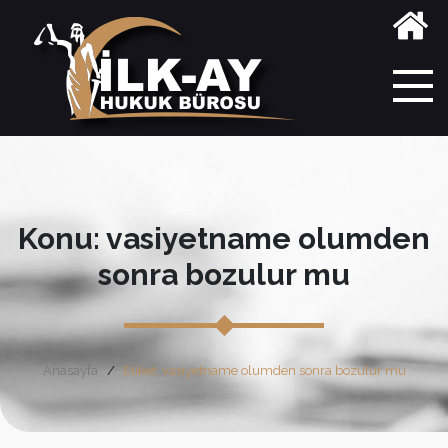
Konu: vasiyetname olumden
sonra bozulur mu
Anasayfa
Etiket: vasiyetname olumden sonra bozulur mu