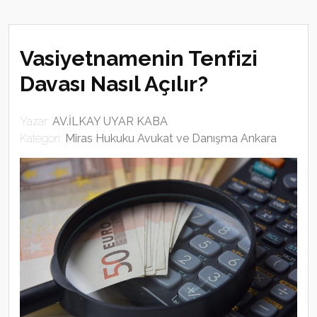
Vasiyetnamenin Tenfizi
Davası Nasıl Açılır?
Yazar:
AV.İLKAY UYAR KABA
Kategori:
Miras Hukuku Avukat ve Danışma Ankara