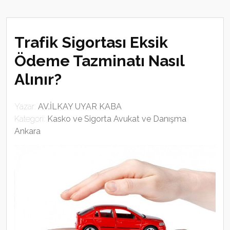
Trafik Sigortası Eksik
Ödeme Tazminatı Nasıl
Alınır?
Yazar:
AV.İLKAY UYAR KABA
Kategori:
Kasko ve Sigorta Avukat ve Danışma
Ankara