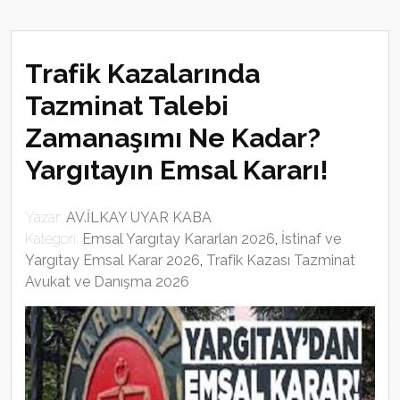
Trafik Kazalarında
Tazminat Talebi
Zamanaşımı Ne Kadar?
Yargıtayın Emsal Kararı!
Yazar:
AV.İLKAY UYAR KABA
Kategori:
Emsal Yargıtay Kararları 2026
,
İstinaf ve
Yargıtay Emsal Karar 2026
,
Trafik Kazası Tazminat
Avukat ve Danışma 2026