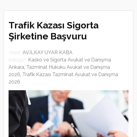
Trafik Kazası Sigorta
Şirketine Başvuru
Yazar:
AV.İLKAY UYAR KABA
Kategori:
Kasko ve Sigorta Avukat ve Danışma
Ankara
,
Tazminat Hukuku Avukat ve Danışma
2026
,
Trafik Kazası Tazminat Avukat ve Danışma
2026