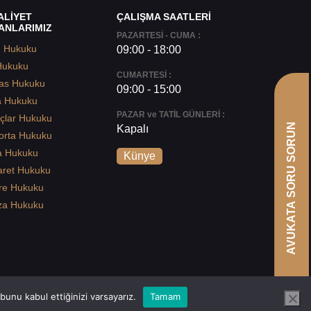
ALİYET
ÇALIŞMA SAATLERİ
ANLARIMIZ
PAZARTESİ - CUMA :
e Hukuku
09:00 - 18:00
Hukuku
CUMARTESİ :
as Hukuku
09:00 - 15:00
a Hukuku
PAZAR ve TATİL GÜNLERİ :
çlar Hukuku
AVUKATA SORU SORUN
Kapalı
orta Hukuku
a Hukuku
Künye
aret Hukuku
re Hukuku
za Hukuku
unu kabul ettiğinizi varsayarız.
Tamam