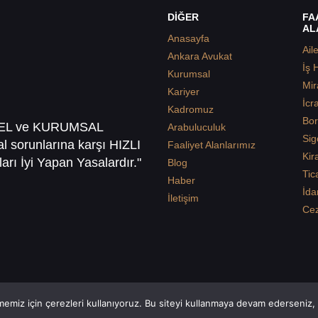
DİĞER
FA
AL
Anasayfa
Ail
Ankara Avukat
İş 
Kurumsal
Mir
Kariyer
İcr
Kadromuz
Bor
SEL ve KURUMSAL
Arabuluculuk
Sig
sal sorunlarına karşı HIZLI
Faaliyet Alanlarımız
Kir
arı İyi Yapan Yasalardır."
Blog
Tic
Haber
İda
İletişim
Ce
emiz için çerezleri kullanıyoruz. Bu siteyi kullanmaya devam ederseniz, b