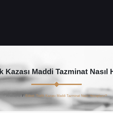
ik Kazası Maddi Tazminat Nasıl 
Anasayfa
Etiket: Trafik Kazası Maddi Tazminat Nasıl Hesaplanır?