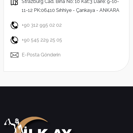
Strazburg Cad. Bina No: 10 Kat:3 Daire: 9-10-
11-12 PK:06410 Sıhhiye - Çankaya - ANKARA
+90 312 995 02 02
+90 545 229 25 05
E-Posta Gönderin