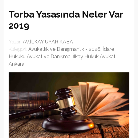
Torba Yasasında Neler Var
2019
Yazar:
AV.İLKAY UYAR KABA
Kategori:
Avukatlık ve Danışmanlık - 2026
,
İdare
Hukuku Avukat ve Danışma
,
İlkay Hukuk Avukat
Ankara