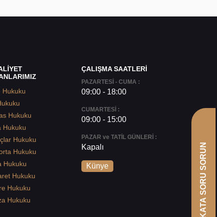
ALİYET
ÇALIŞMA SAATLERİ
ANLARIMIZ
PAZARTESİ - CUMA :
e Hukuku
09:00 - 18:00
Hukuku
CUMARTESİ :
as Hukuku
09:00 - 15:00
a Hukuku
PAZAR ve TATİL GÜNLERİ :
çlar Hukuku
AVUKATA SORU SORUN
Kapalı
orta Hukuku
a Hukuku
Künye
aret Hukuku
re Hukuku
za Hukuku