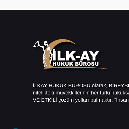
İLKAY HUKUK BÜROSU olarak, BİREY
nitelikteki müvekkillerinin her türlü hukuk
VE ETKİLİ çözüm yolları bulmaktır. "İnsanl