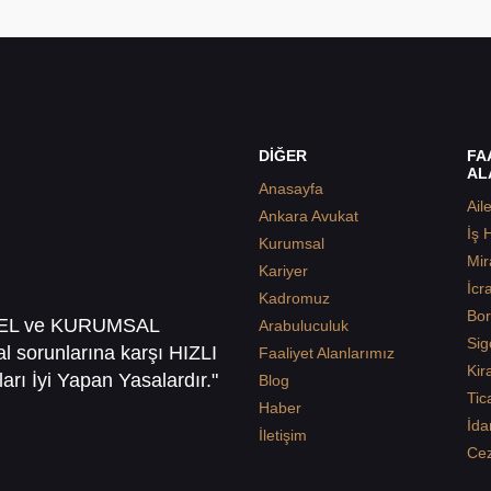
DİĞER
FA
AL
Anasayfa
Ail
Ankara Avukat
İş 
Kurumsal
Mir
Kariyer
İcr
Kadromuz
Bor
SEL ve KURUMSAL
Arabuluculuk
Sig
sal sorunlarına karşı HIZLI
Faaliyet Alanlarımız
Kir
arı İyi Yapan Yasalardır."
Blog
Tic
Haber
İda
İletişim
Ce