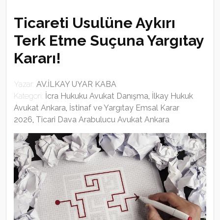
Ticareti Usulüne Aykırı
Terk Etme Suçuna Yargıtay
Kararı!
Yazar:
AV.İLKAY UYAR KABA
Kategori:
İcra Hukuku Avukat Danışma
,
İlkay Hukuk
Avukat Ankara
,
İstinaf ve Yargıtay Emsal Karar
2026
,
Ticari Dava Arabulucu Avukat Ankara