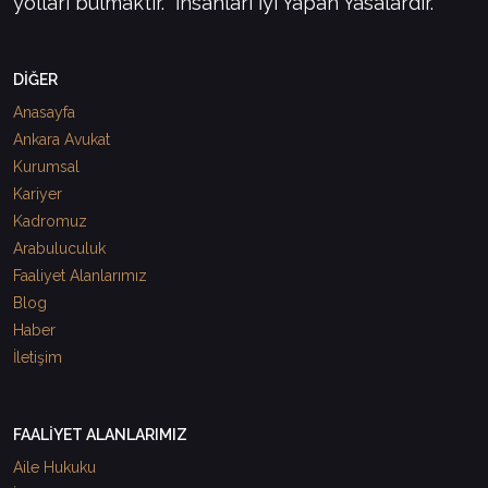
yolları bulmaktır. "İnsanları İyi Yapan Yasalardır."
DİĞER
Anasayfa
Ankara Avukat
Kurumsal
Kariyer
Kadromuz
Arabuluculuk
Faaliyet Alanlarımız
Blog
Haber
İletişim
FAALİYET ALANLARIMIZ
Aile Hukuku