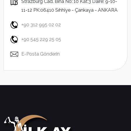
Strazburg Cad. Bina No: 10 Kat:3 Daire: 9-10-
11-12 PK:06410 Sıhhiye - Çankaya - ANKARA
+90 312 995 02 02
+90 545 229 25 05
E-Posta Gönderin