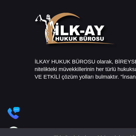
İLKAY HUKUK BÜROSU olarak, BİREY
nitelikteki müvekkillerinin her türlü hukuk
VE ETKİLİ çözüm yolları bulmaktır. "İnsanl