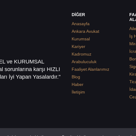
DİĞER
FA
AL
Anasayfa
Ail
Ankara Avukat
İş 
Kurumsal
Mir
Kariyer
İcr
Kadromuz
Bor
SEL ve KURUMSAL
Arabuluculuk
Sig
sal sorunlarına karşı HIZLI
Faaliyet Alanlarımız
Kir
arı İyi Yapan Yasalardır."
Blog
Tic
Haber
İda
İletişim
Ce