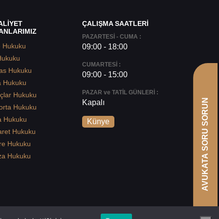
ALİYET
ÇALIŞMA SAATLERİ
ANLARIMIZ
PAZARTESİ - CUMA :
e Hukuku
09:00 - 18:00
Hukuku
CUMARTESİ :
as Hukuku
09:00 - 15:00
a Hukuku
PAZAR ve TATİL GÜNLERİ :
çlar Hukuku
AVUKATA SORU SORUN
Kapalı
orta Hukuku
a Hukuku
Künye
aret Hukuku
re Hukuku
za Hukuku