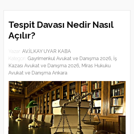
Tespit Davası Nedir Nasıl
Açılır?
Yazar:
AV.İLKAY UYAR KABA
Kategori:
Gayrimenkul Avukat ve Danışma 2026
,
İş
Kazası Avukat ve Danışma 2026
,
Miras Hukuku
Avukat ve Danışma Ankara