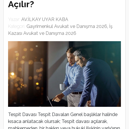
Açılır?
Yazar:
AV.İLKAY UYAR KABA
Kategori:
Gayrimenkul Avukat ve Danışma 2026
,
İş
Kazası Avukat ve Danışma 2026
Tespit Davası Tespit Davaları Genel başlıklar halinde
kısaca anlatacak olursak; Tespit davası açılarak,
mahkemeden, bir hakkın veya hukuki ilişkinin varlığının