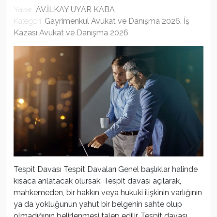
Yazar:
AV.İLKAY UYAR KABA
Kategori:
Gayrimenkul Avukat ve Danışma 2026
,
İş
Kazası Avukat ve Danışma 2026
Tespit Davası Tespit Davaları Genel başlıklar halinde
kısaca anlatacak olursak; Tespit davası açılarak,
mahkemeden, bir hakkın veya hukuki ilişkinin varlığının
ya da yokluğunun yahut bir belgenin sahte olup
olmadığının belirlenmesi talep edilir. Tespit davası