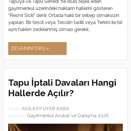
Tapu’ya ve Tapu Senedi ‘ne esas teşkil eden
gayrimenkul üzerindeki hakların hallerini gösteren
“Resmi Sicili” denir. Ortada haklı bir sebep olmaksızın
yapılan, Bir tescil veya Tescilin tadili veya Terkini ile bir
aynı hakkın zedelenmiş olması gerekir…
DEVAMINI OKU »
Tapu İptali Davaları Hangi
Hallerde Açılır?
Yazar:
AV.İLKAY UYAR KABA
Kategori:
Gayrimenkul Avukat ve Danışma 2026