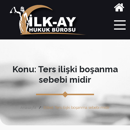
Konu: Ters ilişki boşanma
sebebi midir
Anasayfa
Etiket: Ters ilişki boşanma sebebi midir