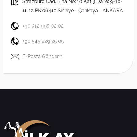
Strazburg Cad. Bina No: 10 Kat:3 Daire: 9-10-
11-12 PK:06410 Sıhhiye - Çankaya - ANKARA
+90 312 995 02 02
+90 545 229 25 05
E-Posta Gönderin