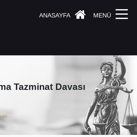
ANASAYFA
MENÜ
lma Tazminat Davası
vası