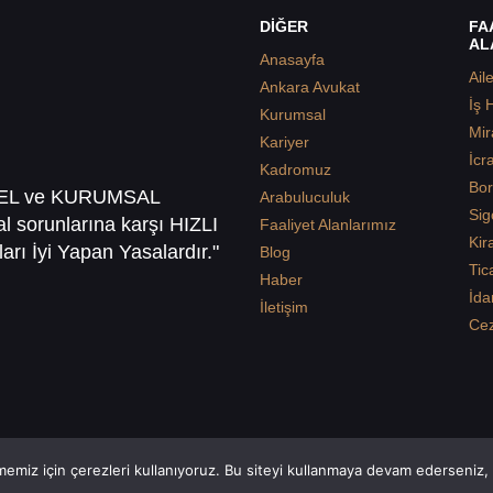
DİĞER
FA
AL
Anasayfa
Ail
Ankara Avukat
İş 
Kurumsal
Mir
Kariyer
İcr
Kadromuz
Bor
SEL ve KURUMSAL
Arabuluculuk
Sig
sal sorunlarına karşı HIZLI
Faaliyet Alanlarımız
Kir
arı İyi Yapan Yasalardır."
Blog
Tic
Haber
İda
İletişim
Ce
emiz için çerezleri kullanıyoruz. Bu siteyi kullanmaya devam ederseniz, b