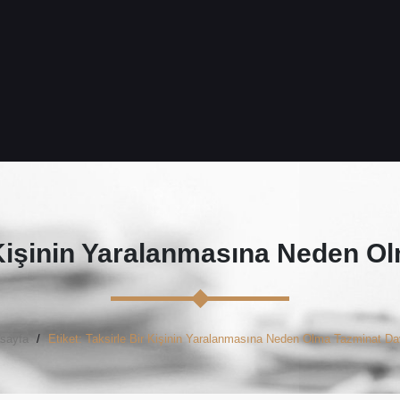
 Kişinin Yaralanmasına Neden O
sayfa
Etiket: Taksirle Bir Kişinin Yaralanmasına Neden Olma Tazminat Da