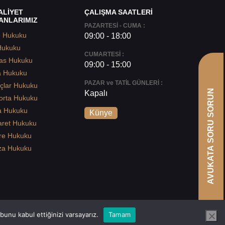
ALİYET
ÇALIŞMA SAATLERİ
ANLARIMIZ
PAZARTESİ - CUMA :
e Hukuku
09:00 - 18:00
Hukuku
CUMARTESİ :
as Hukuku
09:00 - 15:00
a Hukuku
PAZAR ve TATİL GÜNLERİ :
çlar Hukuku
AVUKATA SORU SORUN
Kapalı
orta Hukuku
a Hukuku
Künye
aret Hukuku
re Hukuku
za Hukuku
unu kabul ettiğinizi varsayarız.
Tamam