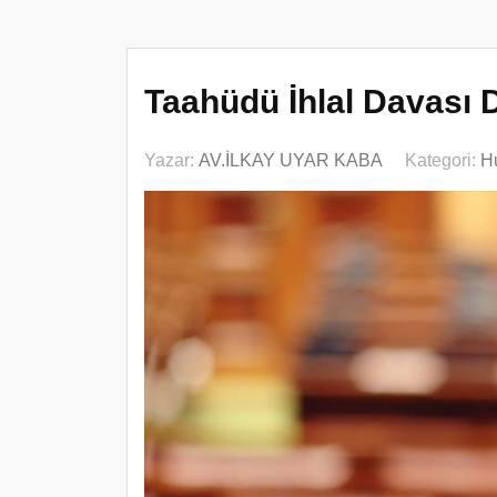
Taahüdü İhlal Davası D
Yazar:
AV.İLKAY UYAR KABA
Kategori:
H