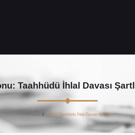
nu: Taahhüdü İhlal Davası Şartl
Anasayfa
Etiket: Taahhüdü İhlal Davası Şartları