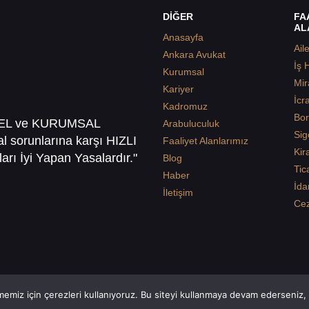
DİĞER
FA
AL
Anasayfa
Ail
Ankara Avukat
İş 
Kurumsal
Mir
Kariyer
İcr
Kadromuz
Bor
SEL ve KURUMSAL
Arabuluculuk
Sig
sal sorunlarına karşı HIZLI
Faaliyet Alanlarımız
Kir
arı İyi Yapan Yasalardır."
Blog
Tic
Haber
İda
İletişim
Ce
emiz için çerezleri kullanıyoruz. Bu siteyi kullanmaya devam ederseniz, b