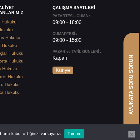
ALİYET
ÇALIŞMA SAATLERİ
ANLARIMIZ
PAZARTESİ - CUMA :
e Hukuku
09:00 - 18:00
Hukuku
CUMARTESİ :
as Hukuku
09:00 - 15:00
a Hukuku
PAZAR ve TATİL GÜNLERİ :
çlar Hukuku
AVUKATA SORU SORUN
Kapalı
orta Hukuku
a Hukuku
Künye
aret Hukuku
re Hukuku
za Hukuku
unu kabul ettiğinizi varsayarız.
Tamam