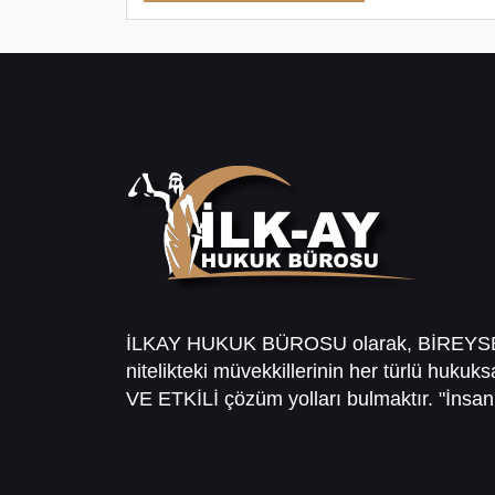
İLKAY HUKUK BÜROSU olarak, BİREY
nitelikteki müvekkillerinin her türlü hukuk
VE ETKİLİ çözüm yolları bulmaktır. "İnsanl