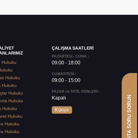
ALİYET
ÇALIŞMA SAATLERİ
ANLARIMIZ
PAZARTESİ - CUMA :
e Hukuku
09:00 - 18:00
Hukuku
CUMARTESİ :
as Hukuku
09:00 - 15:00
a Hukuku
PAZAR ve TATİL GÜNLERİ :
çlar Hukuku
AVUKATA SORU SORUN
Kapalı
orta Hukuku
a Hukuku
Künye
aret Hukuku
re Hukuku
za Hukuku