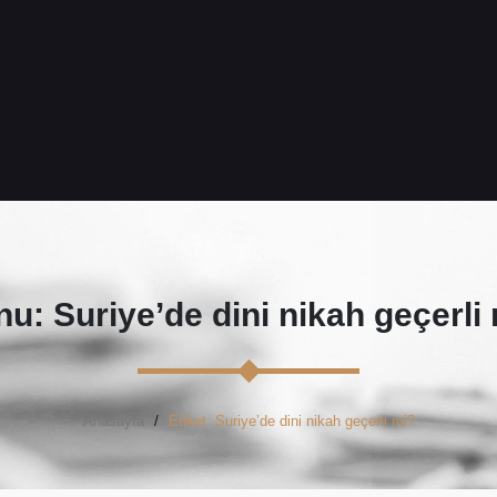
u: Suriye’de dini nikah geçerli
Anasayfa
Etiket: Suriye’de dini nikah geçerli mi?