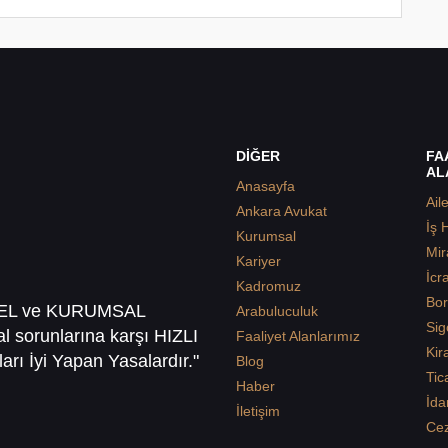
DİĞER
FA
AL
Anasayfa
Ail
Ankara Avukat
İş 
Kurumsal
Mir
Kariyer
İcr
Kadromuz
Bor
SEL ve KURUMSAL
Arabuluculuk
Sig
sal sorunlarına karşı HIZLI
Faaliyet Alanlarımız
Kir
arı İyi Yapan Yasalardır."
Blog
Tic
Haber
İda
İletişim
Ce