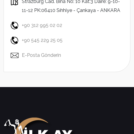
Strazburg Cad. Bina No: 10 Kat:3 Daire: 9-10-
11-12 PK:06410 Sıhhiye - Çankaya - ANKARA
+90 312 995 02 02
+90 545 229 25 05
E-Posta Gönderin