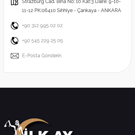
Strazburg Cad. Bina No: 10 Kat:3 Daire: 9-10-
11-12 PK:06410 Sıhhiye - Çankaya - ANKARA
+90 312 995 02 02
+90 545 229 25 05
E-Posta Gönderin