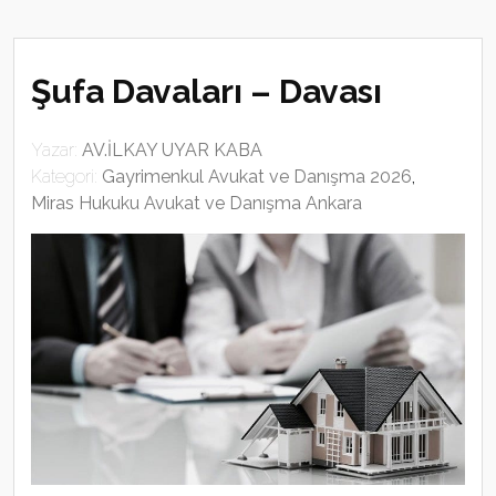
Şufa Davaları – Davası
Yazar:
AV.İLKAY UYAR KABA
Kategori:
Gayrimenkul Avukat ve Danışma 2026
,
Miras Hukuku Avukat ve Danışma Ankara