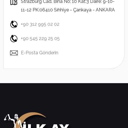
Strazburg Cad. Bina No: 10 Kat:3 Daire: 9-10-
11-12 PK:06410 Sıhhiye - Çankaya - ANKARA
+90 312 995 02 02
+90 545 229 25 05
E-Posta Gönderin