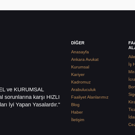
DİĞER
FA
AL
Anasayfa
Ail
Ankara Avukat
İş 
Kurumsal
Mir
Kariyer
İcr
Kadromuz
Bor
SEL ve KURUMSAL
Arabuluculuk
Sig
sal sorunlarına karşı HIZLI
Faaliyet Alanlarımız
Kir
arı İyi Yapan Yasalardır."
Blog
Tic
Haber
İda
İletişim
Ce