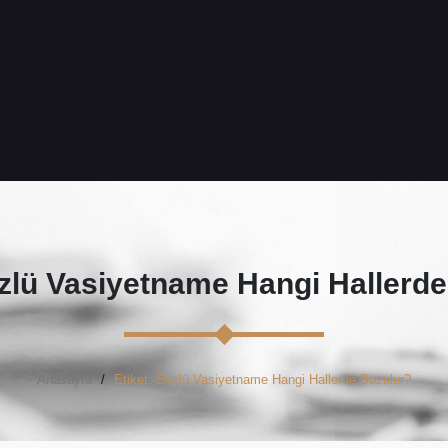
zlü Vasiyetname Hangi Hallerde
Anasayfa
Etiket: Sözlü Vasiyetname Hangi Hallerde Bozulur?