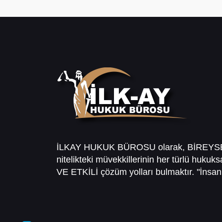
İLKAY HUKUK BÜROSU olarak, BİREY
nitelikteki müvekkillerinin her türlü hukuk
VE ETKİLİ çözüm yolları bulmaktır. "İnsanl