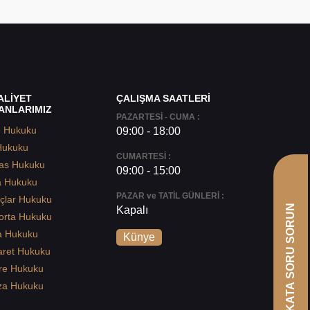
ALİYET
ÇALIŞMA SAATLERİ
ANLARIMIZ
PAZARTESİ - CUMA :
e Hukuku
09:00 - 18:00
Hukuku
CUMARTESİ :
as Hukuku
09:00 - 15:00
a Hukuku
PAZAR ve TATİL GÜNLERİ :
çlar Hukuku
AVUKATA SORU SORUN
Kapalı
orta Hukuku
a Hukuku
Künye
aret Hukuku
re Hukuku
za Hukuku