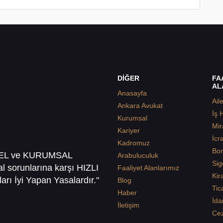
DİĞER
FA
AL
Anasayfa
Ail
Ankara Avukat
İş 
Kurumsal
Mir
Kariyer
İcr
Kadromuz
Bor
SEL ve KURUMSAL
Arabuluculuk
Sig
sal sorunlarına karşı HIZLI
Faaliyet Alanlarımız
Kir
arı İyi Yapan Yasalardır."
Blog
Tic
Haber
İda
İletişim
Ce