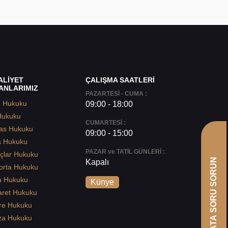
ALİYET
ÇALIŞMA SAATLERİ
ANLARIMIZ
PAZARTESİ - CUMA :
e Hukuku
09:00 - 18:00
Hukuku
CUMARTESİ :
as Hukuku
09:00 - 15:00
a Hukuku
PAZAR ve TATİL GÜNLERİ :
çlar Hukuku
AVUKATA SORU SORUN
Kapalı
orta Hukuku
a Hukuku
Künye
aret Hukuku
re Hukuku
za Hukuku