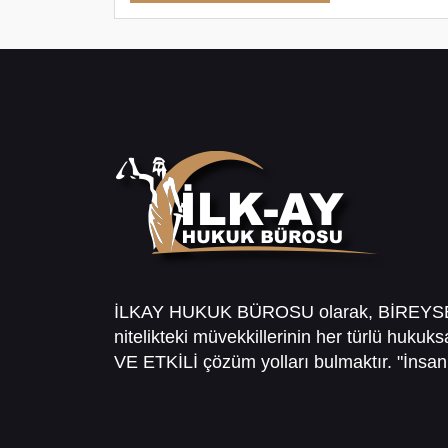
İLKAY HUKUK BÜROSU olarak, BİREY
nitelikteki müvekkillerinin her türlü hukuk
VE ETKİLİ çözüm yolları bulmaktır. "İnsanl