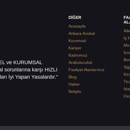
DİĞER
FA
AL
Anasayfa
Ail
Ankara Avukat
İş 
Kurumsal
Mir
Kariyer
İcr
Kadromuz
Bor
SEL ve KURUMSAL
Arabuluculuk
Sig
sal sorunlarına karşı HIZLI
Faaliyet Alanlarımız
Kir
arı İyi Yapan Yasalardır."
Blog
Tic
Haber
İda
İletişim
Ce