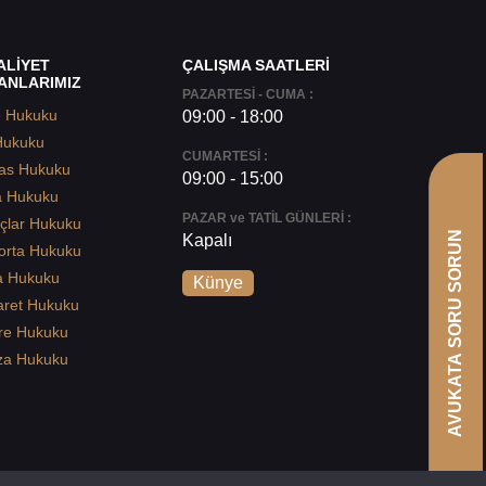
ALİYET
ÇALIŞMA SAATLERİ
ANLARIMIZ
PAZARTESİ - CUMA :
e Hukuku
09:00 - 18:00
Hukuku
CUMARTESİ :
as Hukuku
09:00 - 15:00
a Hukuku
PAZAR ve TATİL GÜNLERİ :
çlar Hukuku
AVUKATA SORU SORUN
Kapalı
orta Hukuku
a Hukuku
Künye
aret Hukuku
re Hukuku
za Hukuku