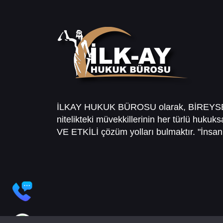
İLKAY HUKUK BÜROSU olarak, BİREY
nitelikteki müvekkillerinin her türlü hukuk
VE ETKİLİ çözüm yolları bulmaktır. "İnsanl