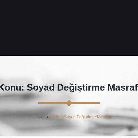
Konu: Soyad Değiştirme Masraf
Anasayfa
Etiket: Soyad Değiştirme Masrafı