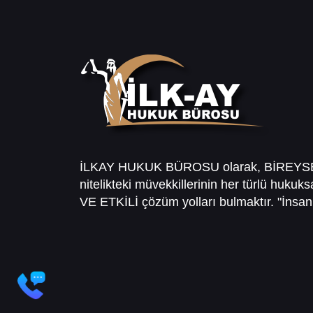
İLKAY HUKUK BÜROSU olarak, BİREY
nitelikteki müvekkillerinin her türlü hukuk
VE ETKİLİ çözüm yolları bulmaktır. "İnsanl