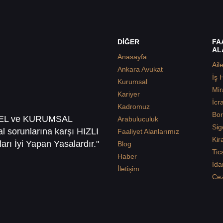
DİĞER
FA
AL
Anasayfa
Ail
Ankara Avukat
İş 
Kurumsal
Mir
Kariyer
İcr
Kadromuz
Bor
SEL ve KURUMSAL
Arabuluculuk
Sig
sal sorunlarına karşı HIZLI
Faaliyet Alanlarımız
Kir
arı İyi Yapan Yasalardır."
Blog
Tic
Haber
İda
İletişim
Ce