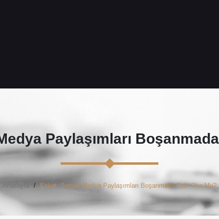
Medya Paylaşımları Boşanmada 
Anasayfa
Etiket: Sosyal Medya Paylaşımları Boşanmada Delil Olur Mu?