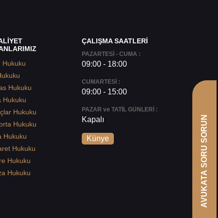
ALİYET
ÇALIŞMA SAATLERİ
ANLARIMIZ
PAZARTESİ - CUMA :
e Hukuku
09:00 - 18:00
Hukuku
CUMARTESİ :
as Hukuku
09:00 - 15:00
a Hukuku
PAZAR ve TATİL GÜNLERİ :
çlar Hukuku
AVUKATA SORU SORUN
Kapalı
orta Hukuku
a Hukuku
Künye
aret Hukuku
re Hukuku
za Hukuku