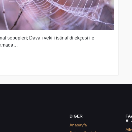
af sebepleri; Davalı vekili istinaf dilekçesi ile
 aşamada…
DİĞER
FA
AL
Anasayfa
Ail