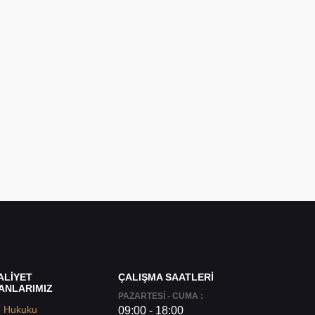
ALİYET
ÇALIŞMA SAATLERİ
ANLARIMIZ
PAZARTESİ - CUMA :
e Hukuku
09:00 - 18:00