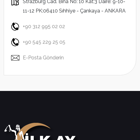
Strazburg Cad. Bina No: 10 Kat:3 Daire: 9-10-
11-12 PK:06410 Sıhhiye - Çankaya - ANKARA
+90 312 995 02 02
+90 545 229 25 05
E-Posta Gönderin