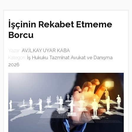
İşçinin Rekabet Etmeme
Borcu
Yazar:
AV.İLKAY UYAR KABA
Kategori:
İş Hukuku Tazminat Avukat ve Danışma
2026