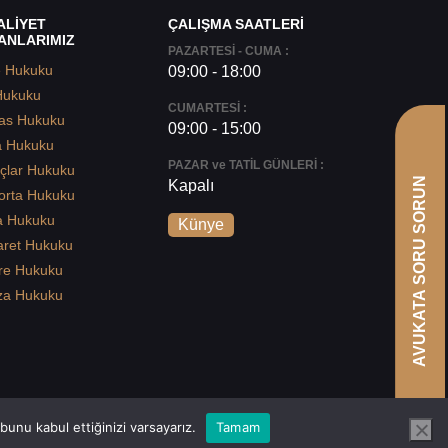
ALİYET
ÇALIŞMA SAATLERİ
ANLARIMIZ
PAZARTESİ - CUMA :
e Hukuku
09:00 - 18:00
Hukuku
CUMARTESİ :
as Hukuku
09:00 - 15:00
a Hukuku
PAZAR ve TATİL GÜNLERİ :
çlar Hukuku
AVUKATA SORU SORUN
Kapalı
orta Hukuku
a Hukuku
Künye
aret Hukuku
re Hukuku
za Hukuku
unu kabul ettiğinizi varsayarız.
Tamam