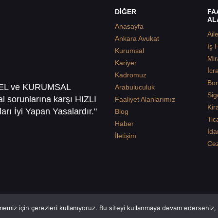
DİĞER
FA
AL
Anasayfa
Ail
Ankara Avukat
İş 
Kurumsal
Mir
Kariyer
İcr
Kadromuz
Bor
SEL ve KURUMSAL
Arabuluculuk
Sig
sal sorunlarına karşı HIZLI
Faaliyet Alanlarımız
Kir
arı İyi Yapan Yasalardır."
Blog
Tic
Haber
İda
İletişim
Ce
emiz için çerezleri kullanıyoruz. Bu siteyi kullanmaya devam ederseniz, b