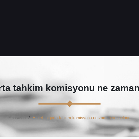
rta tahkim komisyonu ne zaman
Anasayfa
Etiket: sigorta tahkim komisyonu ne zaman sonuçlanır