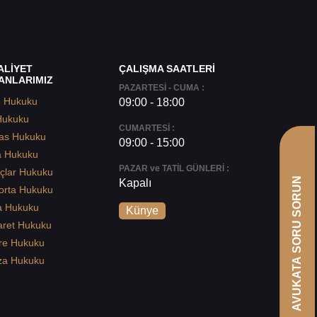
ALİYET
ÇALIŞMA SAATLERİ
ANLARIMIZ
PAZARTESİ - CUMA :
e Hukuku
09:00 - 18:00
Hukuku
CUMARTESİ :
as Hukuku
09:00 - 15:00
a Hukuku
PAZAR ve TATİL GÜNLERİ :
çlar Hukuku
AVUKATA SORU SORUN
Kapalı
orta Hukuku
a Hukuku
Künye
aret Hukuku
re Hukuku
za Hukuku