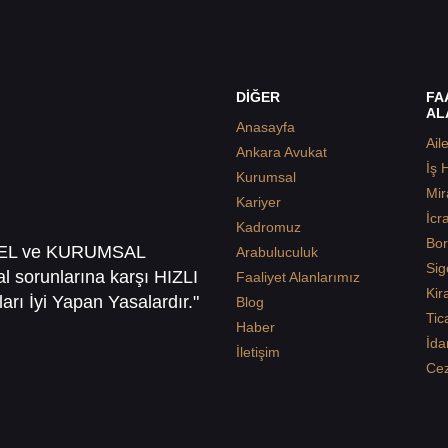
DİĞER
FA
AL
Anasayfa
Ail
Ankara Avukat
İş 
Kurumsal
Mir
Kariyer
İcr
Kadromuz
Bor
SEL ve KURUMSAL
Arabuluculuk
Sig
sal sorunlarına karşı HIZLI
Faaliyet Alanlarımız
Kir
arı İyi Yapan Yasalardır."
Blog
Tic
Haber
İda
İletişim
Ce