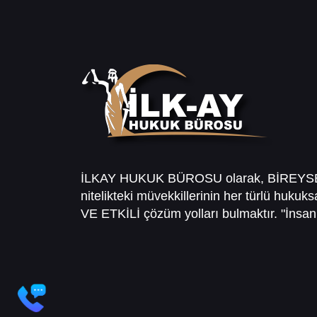
İLKAY HUKUK BÜROSU olarak, BİREY
nitelikteki müvekkillerinin her türlü hukuk
VE ETKİLİ çözüm yolları bulmaktır. "İnsanl