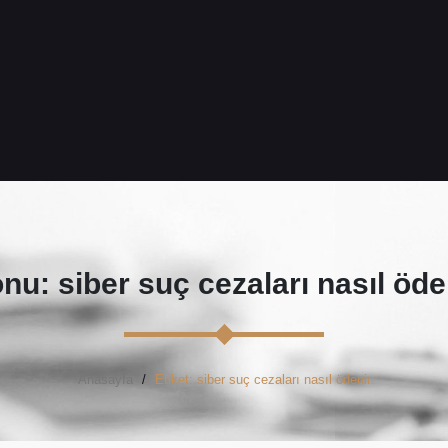
nu: siber suç cezaları nasıl öde
Anasayfa
Etiket: siber suç cezaları nasıl ödenir