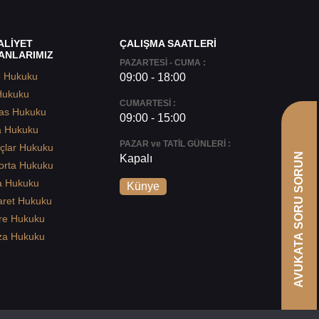
ALİYET
ÇALIŞMA SAATLERİ
ANLARIMIZ
PAZARTESİ - CUMA :
e Hukuku
09:00 - 18:00
Hukuku
CUMARTESİ :
as Hukuku
09:00 - 15:00
a Hukuku
PAZAR ve TATİL GÜNLERİ :
çlar Hukuku
AVUKATA SORU SORUN
Kapalı
orta Hukuku
a Hukuku
Künye
aret Hukuku
re Hukuku
za Hukuku