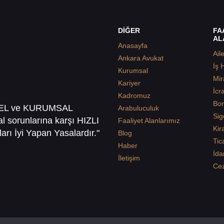
DİĞER
FA
AL
Anasayfa
Ail
Ankara Avukat
İş 
Kurumsal
Mir
Kariyer
İcr
Kadromuz
Bor
SEL ve KURUMSAL
Arabuluculuk
Sig
sal sorunlarına karşı HIZLI
Faaliyet Alanlarımız
Kir
arı İyi Yapan Yasalardır."
Blog
Tic
Haber
İda
İletişim
Ce