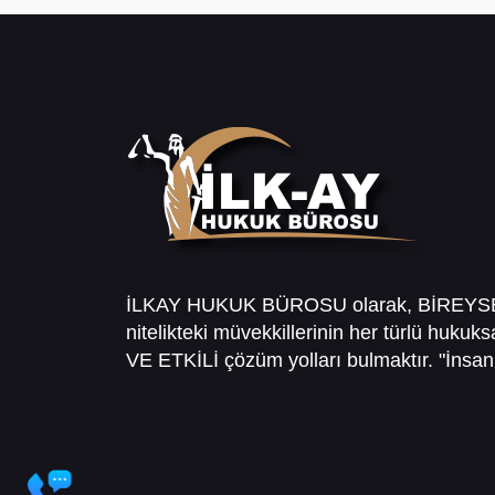
İLKAY HUKUK BÜROSU olarak, BİREY
nitelikteki müvekkillerinin her türlü hukuk
VE ETKİLİ çözüm yolları bulmaktır. "İnsanl