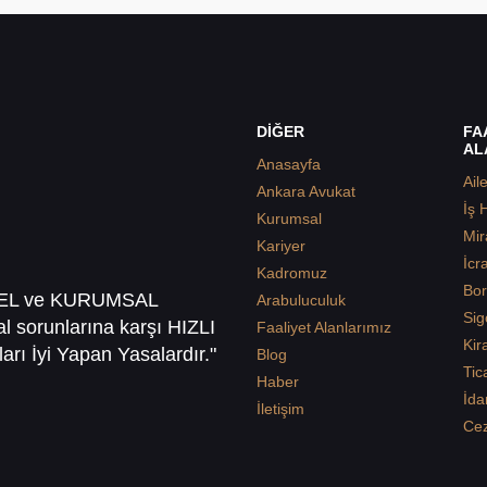
DİĞER
FA
AL
Anasayfa
Ail
Ankara Avukat
İş 
Kurumsal
Mir
Kariyer
İcr
Kadromuz
Bor
SEL ve KURUMSAL
Arabuluculuk
Sig
sal sorunlarına karşı HIZLI
Faaliyet Alanlarımız
Kir
arı İyi Yapan Yasalardır."
Blog
Tic
Haber
İda
İletişim
Ce