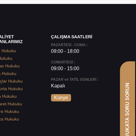
ALİYET
ÇALIŞMA SAATLERİ
ANLARIMIZ
PAZARTESİ - CUMA :
e Hukuku
09:00 - 18:00
Hukuku
CUMARTESİ :
as Hukuku
09:00 - 15:00
a Hukuku
PAZAR ve TATİL GÜNLERİ :
çlar Hukuku
AVUKATA SORU SORUN
Kapalı
orta Hukuku
a Hukuku
Künye
aret Hukuku
re Hukuku
za Hukuku