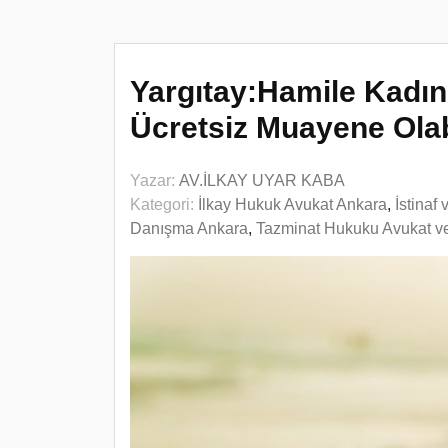
Yargıtay:Hamile Kadın
Ücretsiz Muayene Olabi
Yazar:
AV.İLKAY UYAR KABA
Kategori:
İlkay Hukuk Avukat Ankara
,
İstinaf
Danışma Ankara
,
Tazminat Hukuku Avukat v