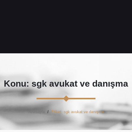
Konu: sgk avukat ve danışma
Anasayfa
Etiket: sgk avukat ve danışma