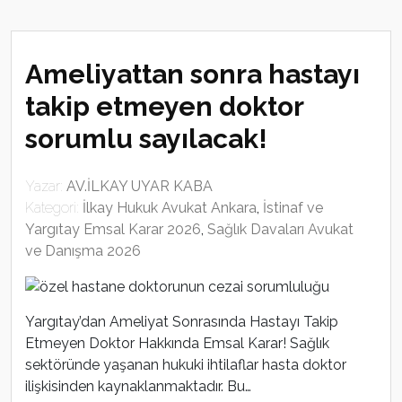
Ameliyattan sonra hastayı
takip etmeyen doktor
sorumlu sayılacak!
Yazar:
AV.İLKAY UYAR KABA
Kategori:
İlkay Hukuk Avukat Ankara
,
İstinaf ve
Yargıtay Emsal Karar 2026
,
Sağlık Davaları Avukat
ve Danışma 2026
Yargıtay’dan Ameliyat Sonrasında Hastayı Takip
Etmeyen Doktor Hakkında Emsal Karar! Sağlık
sektöründe yaşanan hukuki ihtilaflar hasta doktor
ilişkisinden kaynaklanmaktadır. Bu…