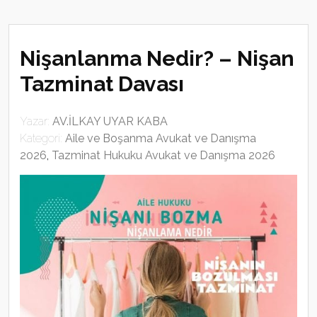
Nişanlanma Nedir? – Nişan
Tazminat Davası
Yazar:
AV.İLKAY UYAR KABA
Kategori:
Aile ve Boşanma Avukat ve Danışma
2026
,
Tazminat Hukuku Avukat ve Danışma 2026