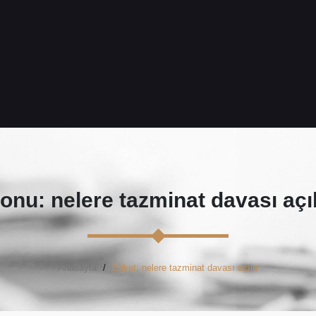
onu: nelere tazminat davası açıl
Anasayfa
Etiket: nelere tazminat davası açılır