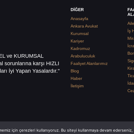
DİĞER
FA
AL
Anasayfa
Ail
Ankara Avukat
İş 
Kurumsal
Mir
Kariyer
İcr
Kadromuz
Bor
SEL ve KURUMSAL
Arabuluculuk
Sig
sal sorunlarına karşı HIZLI
Faaliyet Alanlarımız
Kir
arı İyi Yapan Yasalardır."
Blog
Tic
Haber
İda
İletişim
Ce
emiz için çerezleri kullanıyoruz. Bu siteyi kullanmaya devam ederseniz, b