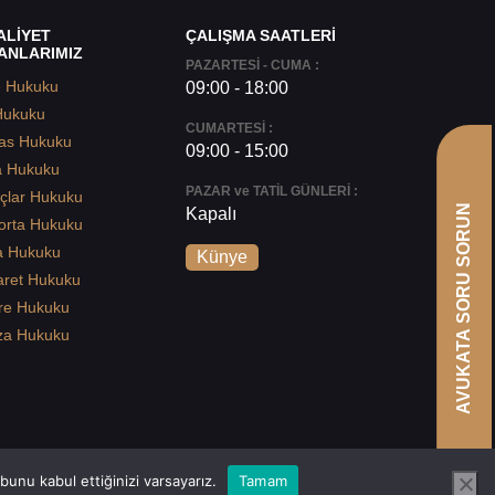
ALİYET
ÇALIŞMA SAATLERİ
ANLARIMIZ
PAZARTESİ - CUMA :
e Hukuku
09:00 - 18:00
Hukuku
CUMARTESİ :
as Hukuku
09:00 - 15:00
a Hukuku
PAZAR ve TATİL GÜNLERİ :
çlar Hukuku
AVUKATA SORU SORUN
Kapalı
orta Hukuku
a Hukuku
Künye
aret Hukuku
re Hukuku
za Hukuku
unu kabul ettiğinizi varsayarız.
Tamam