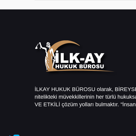
İLKAY HUKUK BÜROSU olarak, BİREY
nitelikteki müvekkillerinin her türlü hukuk
VE ETKİLİ çözüm yolları bulmaktır. "İnsanl