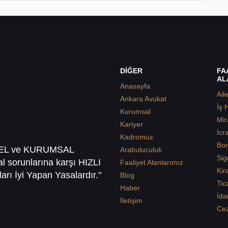
DİĞER
FA
AL
Anasayfa
Ail
Ankara Avukat
İş 
Kurumsal
Mir
Kariyer
İcr
Kadromuz
Bor
SEL ve KURUMSAL
Arabuluculuk
Sig
sal sorunlarına karşı HIZLI
Faaliyet Alanlarımız
Kir
arı İyi Yapan Yasalardır."
Blog
Tic
Haber
İda
İletişim
Ce