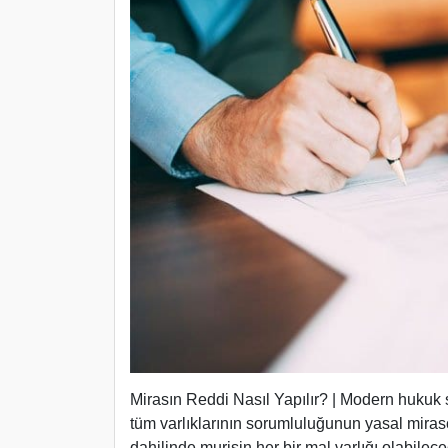
Mirasın Reddi Nasıl Yapılır? | Modern hukuk 
tüm varlıklarının sorumluluğunun yasal mira
dahilinde murisin her bir mal varlığı olabilece