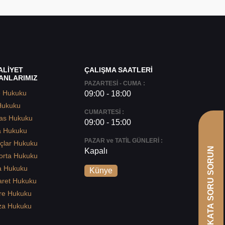
ALİYET
ÇALIŞMA SAATLERİ
ANLARIMIZ
PAZARTESİ - CUMA :
e Hukuku
09:00 - 18:00
Hukuku
CUMARTESİ :
as Hukuku
09:00 - 15:00
a Hukuku
PAZAR ve TATİL GÜNLERİ :
çlar Hukuku
AVUKATA SORU SORUN
Kapalı
orta Hukuku
a Hukuku
Künye
aret Hukuku
re Hukuku
za Hukuku