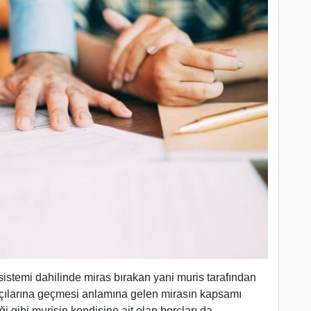
sistemi dahilinde miras bırakan yani muris tarafından
sçılarına geçmesi anlamına gelen mirasın kapsamı
ği gibi murisin kendisine ait olan borçları da