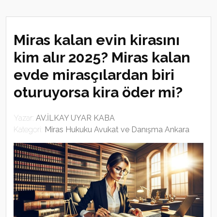
Miras kalan evin kirasını
kim alır 2025? Miras kalan
evde mirasçılardan biri
oturuyorsa kira öder mi?
Yazar:
AV.İLKAY UYAR KABA
Kategori:
Miras Hukuku Avukat ve Danışma Ankara