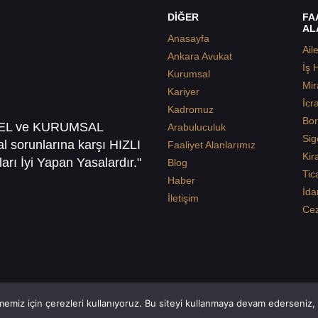
DİĞER
FA
AL
Anasayfa
Ail
Ankara Avukat
İş 
Kurumsal
Mir
Kariyer
İcr
Kadromuz
Bor
SEL ve KURUMSAL
Arabuluculuk
Sig
sal sorunlarına karşı HIZLI
Faaliyet Alanlarımız
Kir
arı İyi Yapan Yasalardır."
Blog
Tic
Haber
İda
İletişim
Ce
emiz için çerezleri kullanıyoruz. Bu siteyi kullanmaya devam ederseniz, b