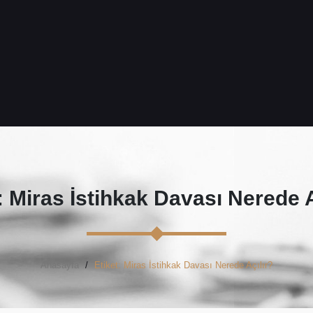
 Miras İstihkak Davası Nerede A
Anasayfa
Etiket: Miras İstihkak Davası Nerede Açılır?