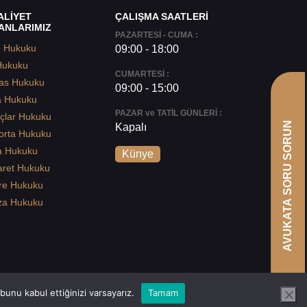
ALİYET
ÇALIŞMA SAATLERİ
ANLARIMIZ
PAZARTESİ - CUMA :
e Hukuku
09:00 - 18:00
Hukuku
CUMARTESİ :
as Hukuku
09:00 - 15:00
a Hukuku
PAZAR ve TATİL GÜNLERİ :
çlar Hukuku
AVUKATA SORU SORUN
Kapalı
orta Hukuku
a Hukuku
Künye
aret Hukuku
re Hukuku
za Hukuku
unu kabul ettiğinizi varsayarız.
Tamam