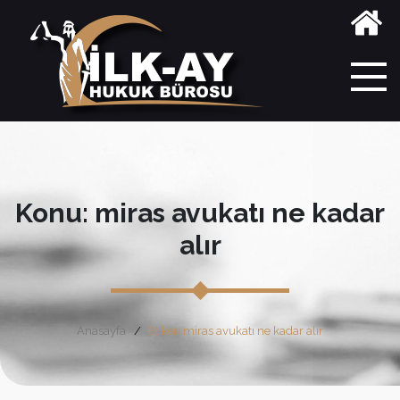
Konu: miras avukatı ne kadar
alır
Anasayfa
Etiket: miras avukatı ne kadar alır