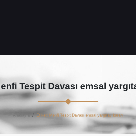
nfi Tespit Davası emsal yargıt
Anasayfa
Etiket: Menfi Tespit Davası emsal yargıtay kararı