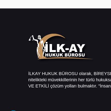
İLKAY HUKUK BÜROSU olarak, BİREY
nitelikteki müvekkillerinin her türlü hukuk
VE ETKİLİ çözüm yolları bulmaktır. "İnsanl