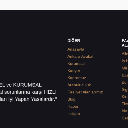
DİĞER
FA
AL
Anasayfa
Ail
Ankara Avukat
İş 
Kurumsal
Mir
Kariyer
İcr
Kadromuz
Bor
SEL ve KURUMSAL
Arabuluculuk
Sig
sal sorunlarına karşı HIZLI
Faaliyet Alanlarımız
Kir
arı İyi Yapan Yasalardır."
Blog
Tic
Haber
İda
İletişim
Ce