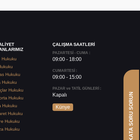
ALİYET
ÇALIŞMA SAATLERİ
ANLARIMIZ
PAZARTESİ - CUMA :
e Hukuku
09:00 - 18:00
Hukuku
CUMARTESİ :
as Hukuku
09:00 - 15:00
a Hukuku
PAZAR ve TATİL GÜNLERİ :
çlar Hukuku
AVUKATA SORU SORUN
Kapalı
orta Hukuku
a Hukuku
Künye
aret Hukuku
re Hukuku
za Hukuku