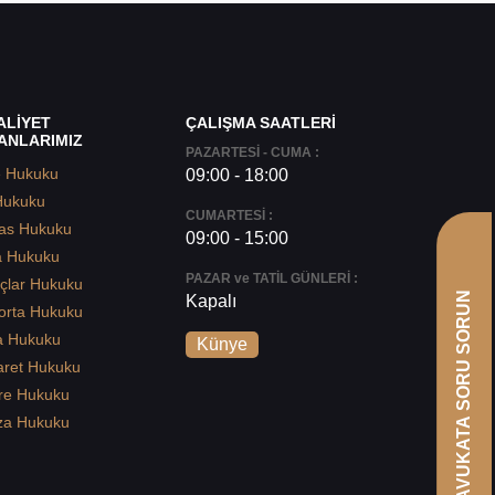
ALİYET
ÇALIŞMA SAATLERİ
ANLARIMIZ
PAZARTESİ - CUMA :
e Hukuku
09:00 - 18:00
Hukuku
CUMARTESİ :
as Hukuku
09:00 - 15:00
a Hukuku
PAZAR ve TATİL GÜNLERİ :
çlar Hukuku
AVUKATA SORU SORUN
Kapalı
orta Hukuku
a Hukuku
Künye
aret Hukuku
re Hukuku
za Hukuku