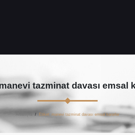
manevi tazminat davası emsal k
Anasayfa
Etiket: manevi tazminat davası emsal kararlar