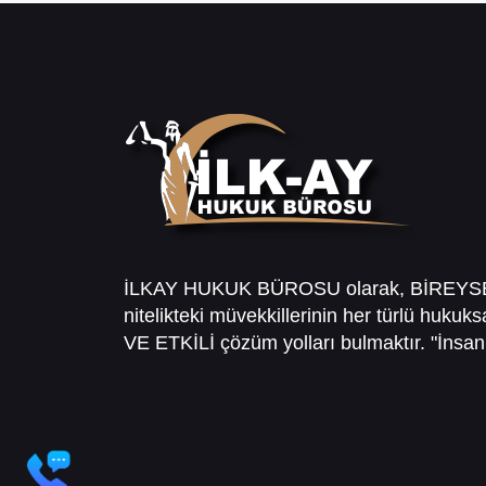
İLKAY HUKUK BÜROSU olarak, BİREY
nitelikteki müvekkillerinin her türlü hukuk
VE ETKİLİ çözüm yolları bulmaktır. "İnsanl