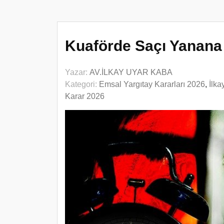
Kuaförde Saçı Yanana
Yazar:
AV.İLKAY UYAR KABA
Kategori:
Emsal Yargıtay Kararları 2026
,
İlk
Karar 2026