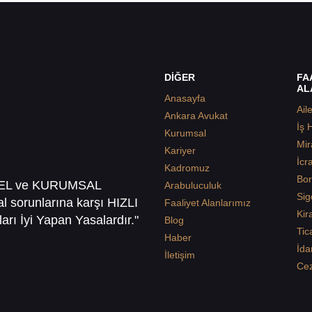
DİĞER
FA
AL
Anasayfa
Ail
Ankara Avukat
İş 
Kurumsal
Mir
Kariyer
İcr
Kadromuz
Bor
SEL ve KURUMSAL
Arabuluculuk
Sig
sal sorunlarına karşı HIZLI
Faaliyet Alanlarımız
Kir
arı İyi Yapan Yasalardır."
Blog
Tic
Haber
İda
İletişim
Ce