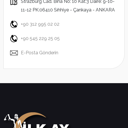
Strazburg Cad. Bina No: 10 Kat:3 Daire: 9-10-
11-12 PK:06410 Sıhhiye - Çankaya - ANKARA
+90 312 995 02 02
+90 545 229 25 05
E-Posta Gönderin