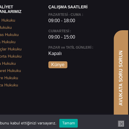
ALİYET
ÇALIŞMA SAATLERİ
ANLARIMIZ
PAZARTESİ - CUMA :
e Hukuku
09:00 - 18:00
Hukuku
CUMARTESİ :
as Hukuku
09:00 - 15:00
a Hukuku
PAZAR ve TATİL GÜNLERİ :
çlar Hukuku
AVUKATA SORU SORUN
Kapalı
orta Hukuku
a Hukuku
Künye
aret Hukuku
re Hukuku
za Hukuku
unu kabul ettiğinizi varsayarız.
Tamam