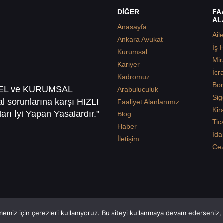
DİĞER
FA
AL
Anasayfa
Ail
Ankara Avukat
İş 
Kurumsal
Mir
Kariyer
İcr
Kadromuz
Bor
SEL ve KURUMSAL
Arabuluculuk
Sig
sal sorunlarına karşı HIZLI
Faaliyet Alanlarımız
Kir
arı İyi Yapan Yasalardır."
Blog
Tic
Haber
İda
İletişim
Ce
emiz için çerezleri kullanıyoruz. Bu siteyi kullanmaya devam ederseniz, b