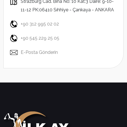
Strazburg Cad. Bina No: 10 Kat:3 Daire: 9-10-
11-12 PK:06410 Sıhhiye - Çankaya - ANKARA
+90 312 995 02 02
+90 545 229 25 05
E-Posta Gönderin