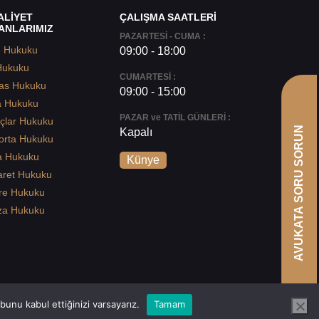
ALİYET
ÇALIŞMA SAATLERİ
ANLARIMIZ
PAZARTESİ - CUMA :
e Hukuku
09:00 - 18:00
Hukuku
CUMARTESİ :
as Hukuku
09:00 - 15:00
a Hukuku
PAZAR ve TATİL GÜNLERİ :
çlar Hukuku
AVUKATA SORU SORUN
Kapalı
orta Hukuku
a Hukuku
Künye
aret Hukuku
re Hukuku
za Hukuku
unu kabul ettiğinizi varsayarız.
Tamam