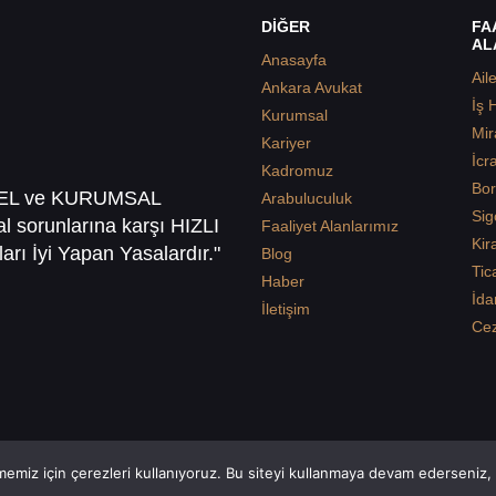
DİĞER
FA
AL
Anasayfa
Ail
Ankara Avukat
İş 
Kurumsal
Mir
Kariyer
İcr
Kadromuz
Bor
SEL ve KURUMSAL
Arabuluculuk
Sig
sal sorunlarına karşı HIZLI
Faaliyet Alanlarımız
Kir
arı İyi Yapan Yasalardır."
Blog
Tic
Haber
İda
İletişim
Ce
emiz için çerezleri kullanıyoruz. Bu siteyi kullanmaya devam ederseniz, b